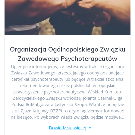
Organizacja Ogólnopolskiego Związku
Zawodowego Psychoterapeutów
Uprzejmie informujemy, że jesteśmy w trakcie organizacji
Związku Zawodowego, zrzeszającego osoby posiadające
certyfikat psychoterapeuty lub będące w trakcie szkolenia
rekomendowanego przez polskie lub europejskie
stowarzyszenie psychoterapeutyczne. W skład Komitetu
Założycielskiego Związku wchodzą: Jolanta CzernekOlga
PodsiadłoMałgorzata Justyńska-Szopa. Wkrótce odbędzie
się I Zjazd Krajowy OZZPt, o czym będziemy informować
na bieżąco. Po wyborach władz Związku będzie możliwe…
Dowiedz się więcej