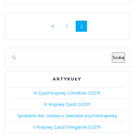
Nawigacja
Strona
Strona
1
2
po
wpisach
Szukaj
ARTYKUŁY
IV Zjazd Krajowy Członków OZZPt
III Krajowy Zjazd OZZPt
Spotkanie dot. ustawy o zawodzie psychoterapeuty
II Krajowy Zjazd Delegatów OZZPt