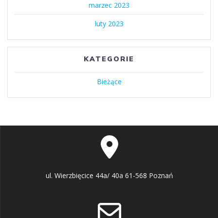
marzec 2023
luty 2023
KATEGORIE
Bieżące
ul. Wierzbięcice 44a/ 40a 61-568 Poznań